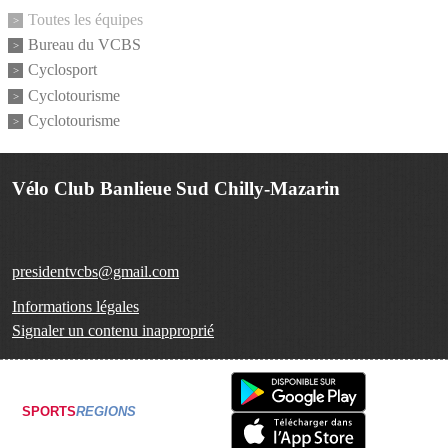
Toutes les équipes
Bureau du VCBS
Cyclosport
Cyclotourisme
Cyclotourisme
Vélo Club Banlieue Sud Chilly-Mazarin
presidentvcbs@gmail.com
Informations légales
Signaler un contenu inapproprié
SPORTS
REGIONS