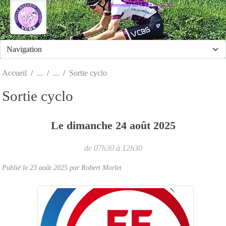
Panneau de gestion des cookies
Bienvenue sur le site du VCBS
Accueil
Sortie cyclo
Sortie cyclo
Le
dimanche
24
août
2025
de 07h30 à 12h30
Publié le
23 août 2025
par
Robert Morlet